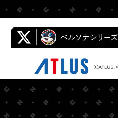
ⒸATLUS. 