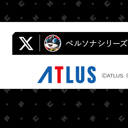
ⒸATLUS. 