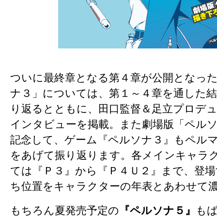
ついに最終章となる第４章が公開となっ
ナ３」については、第１～４章を通した結
り返るとともに、田口監督＆足立プロデ
インタビューを掲載。また劇場版「ペル
記念して、ゲーム『ペルソナ３』もペル
をあげて振り返ります。各メインキャラ
ては『Ｐ３』から『Ｐ４Ｕ２』まで、登場
ち位置をキャラクターの年表とあわせて
もちろん夏発売予定の
『ペルソナ５』
も