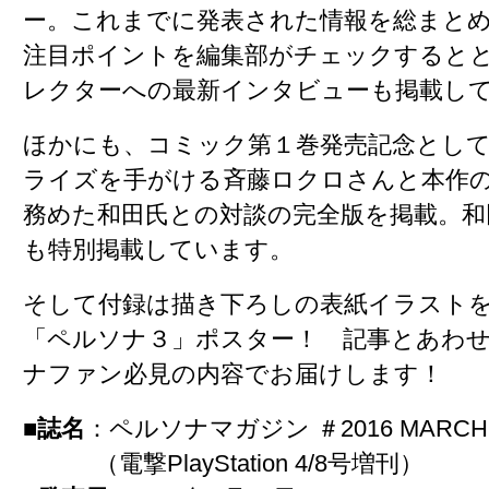
ー。これまでに発表された情報を総まと
注目ポイントを編集部がチェックすると
レクターへの最新インタビューも掲載し
ほかにも、コミック第１巻発売記念とし
ライズを手がける斉藤ロクロさんと本作
務めた和田氏との対談の完全版を掲載。和
も特別掲載しています。
そして付録は描き下ろしの表紙イラスト
「ペルソナ３」ポスター！ 記事とあわ
ナファン必見の内容でお届けします！
■誌名
：ペルソナマガジン ＃2016 MARC
（電撃PlayStation 4/8号増刊）