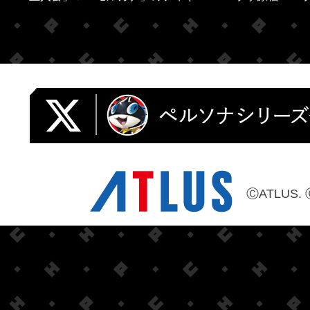
ⒸATLUS. 