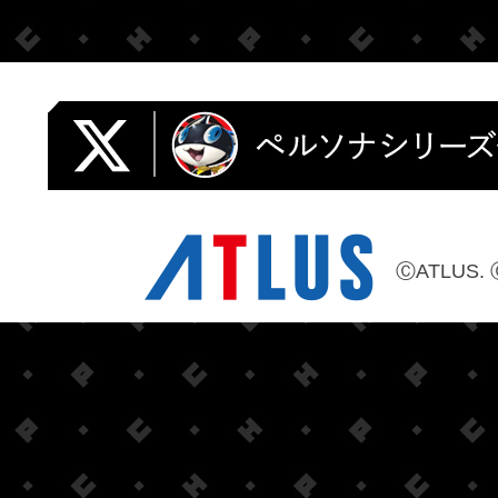
ⒸATLUS. 