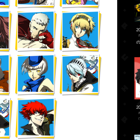
2
2
「