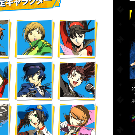
2
『
系