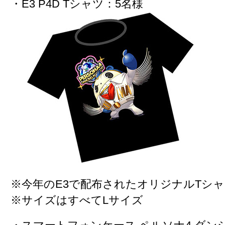
・E3 P4D Tシャツ：
5名様
※今年のE3で配布されたオリジナルTシ
※サイズはすべてLサイズ