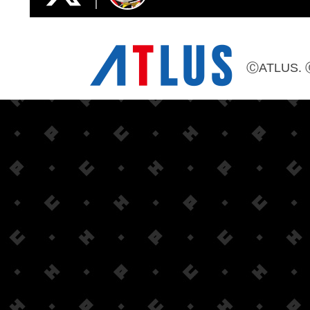
ⒸATLUS. 