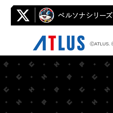
ⒸATLUS. 