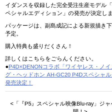
イダンスを収録
した完全受注生産モデル
ペシャルエディション
」の発売が決定し
パッケージは、
副島成記による新規描き
予定。
購入特典も盛りだくさん！
詳しくはこちらをごらんください。
●
P4D×DENONコラボ「ワイヤレス・ノ
グ・ヘッドホン AH-GC20 P4Dスペシ
発売決定！
<「『P5』スペシャル映像Blu-ray」
開！>