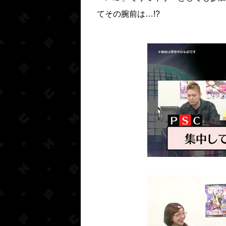
てその腕前は…!?