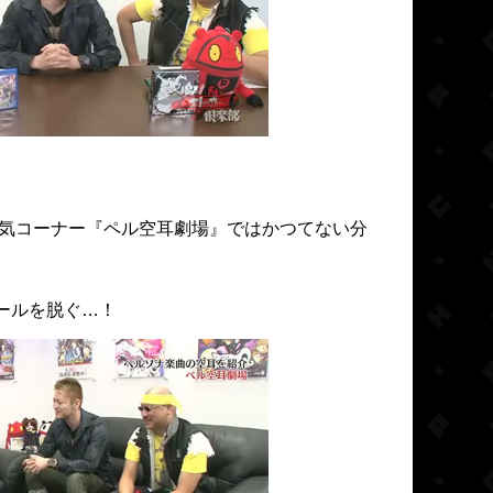
た人気コーナー『ペル空耳劇場』ではかつてない分
ベールを脱ぐ…！