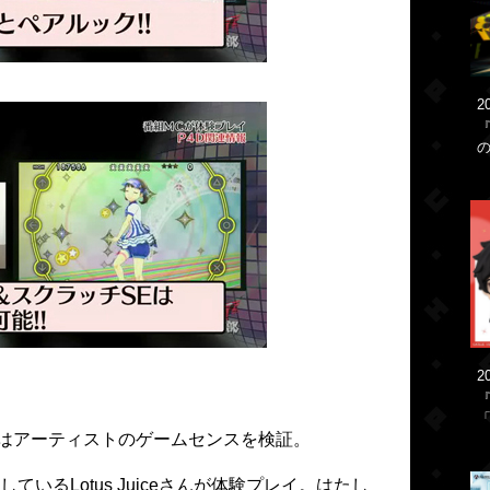
2
2
「
』ではアーティストのゲームセンスを検証
。
ているLotus Juiceさんが体験プレイ。はたし