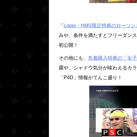
「
Loppi・HMV限定特典のロー
みや、条件を満たすとフリーダンス
初公開！
その他にも、
先着購入特典の「女子
露や、シャドウ気分が味わえるカラ
「P4D」情報がてんこ盛り！