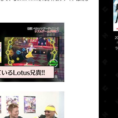
2
『
ラ