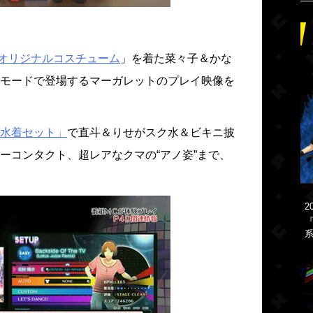
ソンオリジナルコスチューム
」を着た菜々子＆かな
モードで登場するマーガレットのプレイ映像を
水着セット」
で直斗＆りせがスク水＆ビキニ披
ーコンタクト、超レアなクマの“アノ姿”まで、
2
『
系