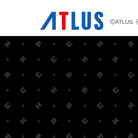
ⒸATLUS. 