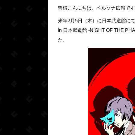
皆様こんにちは、ペルソナ広報です
来年2月5日（木）に日本武道館にて開催予
in 日本武道館 -NIGHT OF TH
た。