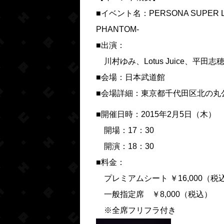
■イベント名：
PERSONA SUPER L
PHANTOM-
■出演：
川村ゆみ、Lotus Juice、平
■会場：
日本武道館
■会場詳細：
東京都千代田区北の丸
■開催日時：
2015年2月5日（木）
開場：
17：30
開演：
18：30
■料金：
プレミアムシート ￥16,000（税
一般指定席 ￥8,000（税込）
※全席フリフラ付き