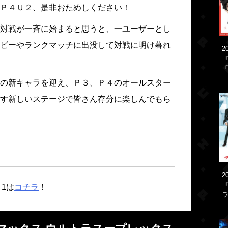
Ｐ４Ｕ２、是非おためしください！
対戦が一斉に始まると思うと、一ユーザーとし
ビーやランクマッチに出没して対戦に明け暮れ
2
「
の新キャラを迎え、Ｐ３、Ｐ４のオールスター
す新しいステージで皆さん存分に楽しんでもら
2
『
1は
コチラ
！
ラ