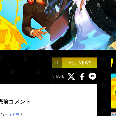
発売前コメント
1は
コチラ
！