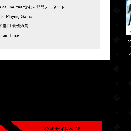
 of The Year含む４部門ノミネート
ole-Playing Game
部門 最優秀賞
num Prize
2
『
ラ
ル