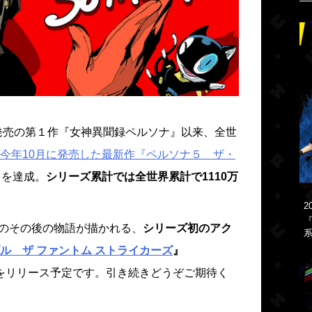
年発売の第１作『女神異聞録ペルソナ』以来、全世
今年10月に発売した最新作『ペルソナ５ ザ・
スを達成。
シリーズ累計では全世界累計で1110万
2
『
』のその後の物語が描かれる、
シリーズ初のアク
系
ブル ザ ファントム ストライカーズ
』
o Switch）をリリース予定です。引き続きどうぞご期待く