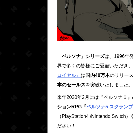
「ペルソナ」シリーズ
は、1996
界で多くの皆様にご愛顧いただき、
ロイヤル』
は
国内40万本
のリリー
本のセールス
を突破いたしました。
来年2020年2月には『ペルソナ５
ションRPG『
ペルソナ5 スクラン
（PlayStation4 /Nintend
ださい！