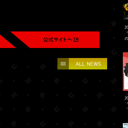
2
2
「