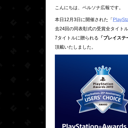
こんにちは、ペルソナ広報です。
本日12月3日に開催された「
PlaySt
去24回の同表彰式の受賞全タイト
7タイトルに贈られる
「プレイステ
頂戴いたしました。