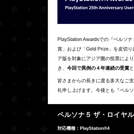
PlayStation Awardsでの
賞」および「Gold Prize」を皮
ア版を対象にアジア圏の投票により選出）、
き、
今回で異例の４年連続の受賞
と
皆さまからの長きに渡る多大なご支
礼申し上げます。今後とも『ペルソ
ペルソナ５ ザ・ロイヤ
対応機種：PlayStation®4