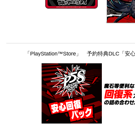
「PlayStation™Store」 予約特典DLC