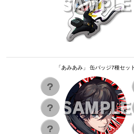
「あみあみ」 缶バッジ7種セッ