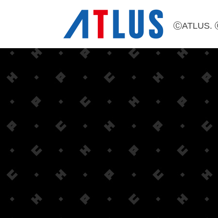
ⒸATLUS. 