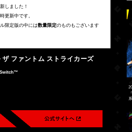
新しました！
時更新中です。
ル限定版の中には
数量限定
のものもございます
 ザ ファントム ストライカーズ
 Switch™
2
『
系