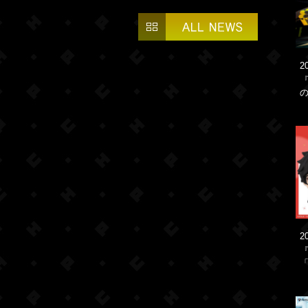
2
2
「