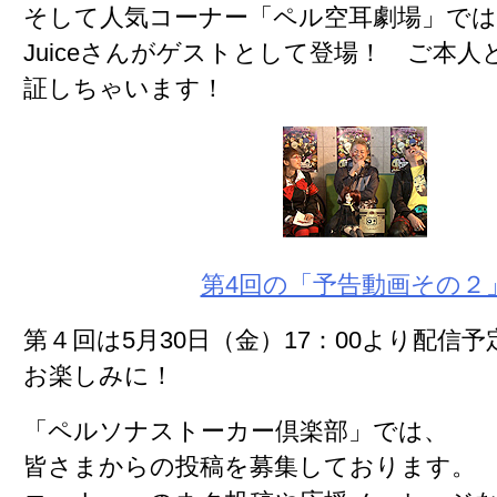
そして人気コーナー「ペル空耳劇場」では、
Juiceさんがゲストとして登場！ ご本
証しちゃいます！
第4回の「予告動画その２
第４回は5月30日（金）17：00より配信
お楽しみに！
「ペルソナストーカー倶楽部」では、
皆さまからの投稿を募集しております。