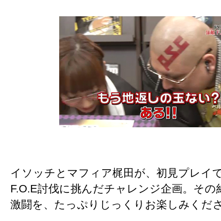
イソッチとマフィア梶田が、初見プレイ
F.O.E討伐に挑んだチャレンジ企画。その
激闘を、たっぷりじっくりお楽しみくだ