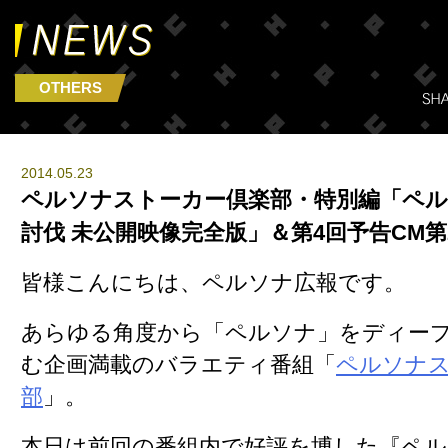
OTHERS
2014.05.23
ペルソナストーカー倶楽部・特別編「ペルソ
討伐 未公開映像完全版」＆第4回予告CM第
皆様こんにちは、ペルソナ広報です。
あらゆる角度から「ペルソナ」をディー
む企画満載のバラエティ番組「
ペルソナ
部
」。
本日は前回の番組内で好評を博した『
ペル