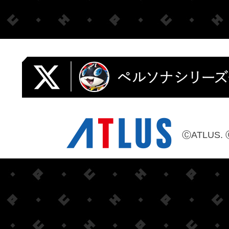
ⒸATLUS. 