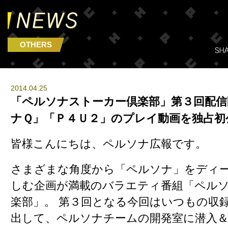
OTHERS
2014.04.25
「ペルソナストーカー倶楽部」第３回配信
ナＱ」「Ｐ４Ｕ２」のプレイ動画を独占初
皆様こんにちは、ペルソナ広報です。
さまざまな角度から「ペルソナ」をディ
しむ企画が満載のバラエティ番組「ペル
楽部」。 第３回となる今回はいつもの収
出して、ペルソナチームの開発室に潜入