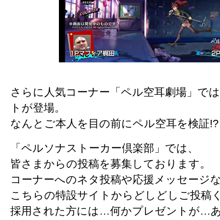
さらに人気コーナー「ペル空耳劇場」では
トが登場。
なんとご本人を目の前にペル空耳を検証!?
「ペルソナストーカー倶楽部」では、
皆さまからの投稿を募集しております。
コーナーへのネタ投稿や応援メッセージ
こちらの特設サイトからどしどしご投稿
採用された方には…何かプレゼントが…