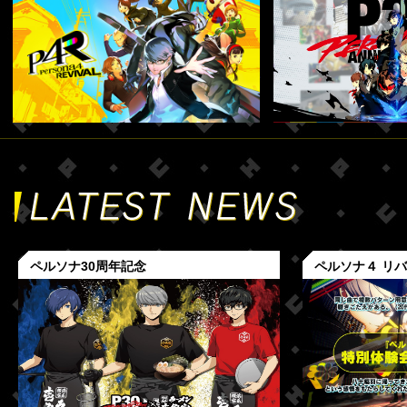
ペルソナ30周年記念
ペルソナ４ リ