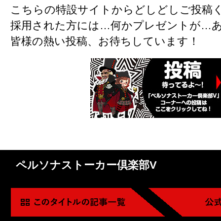
こちらの特設サイトからどしどしご投稿
採用された方には…何かプレゼントが…
皆様の熱い投稿、お待ちしています！
ペルソナストーカー倶楽部V