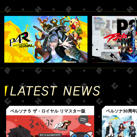
ペルソナ５ ザ・ロイヤル リマスター版
ペルソナ30周