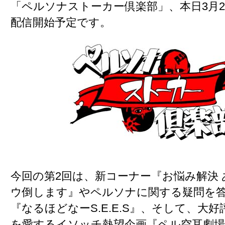
「ペルソナストーカー倶楽部」
、本日3月2
配信開始予定です。
今回の第2回は、
新コーナー『お悩み解決
ウ倒します』
やペルソナに関する疑問を
『なるほどなーS.E.E.S』
、そして、大好
を愛するイソッチ熱望企画
『ペル空耳劇場