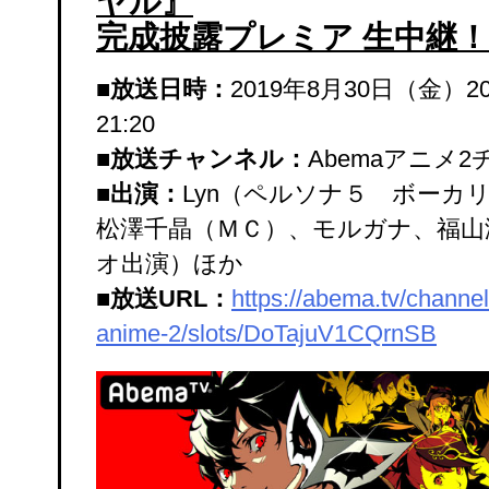
ヤル』
完成披露プレミア 生中継！
■放送日時：
2019年8月30日（金）20
21:20
■放送チャンネル：
Abemaアニメ
■出演：
Lyn（ペルソナ５ ボーカ
松澤千晶（ＭＣ）、モルガナ、福山
オ出演）ほか
■放送URL：
https://abema.tv/channe
anime-2/slots/DoTajuV1CQrnSB