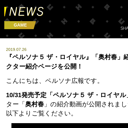
GAME
2019.07.26
『ペルソナ５ ザ・ロイヤル』「奥村春」
クター紹介ページを公開！
こんにちは、ペルソナ広報です。
10/31発売予定「ペルソナ５ ザ・ロイヤル
ター「
奥村春
」の紹介動画が公開されまし
以下よりご覧ください。