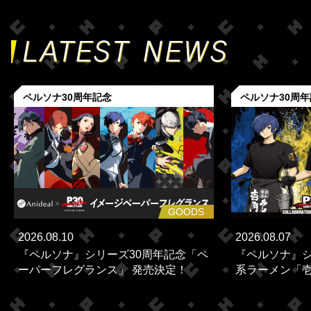
ペルソナ30周年記念
ペルソナ30周
GOODS
2026.08.10
2026.08.07
『ペルソナ』シリーズ30周年記念「ペ
『ペルソナ』シ
ーパーフレグランス」 発売決定！
系ラーメン「壱角