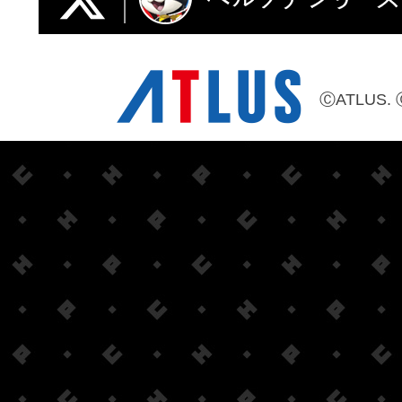
ⒸATLUS. 