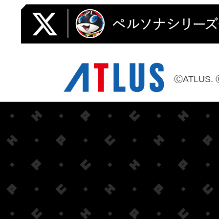
ⒸATLUS. 