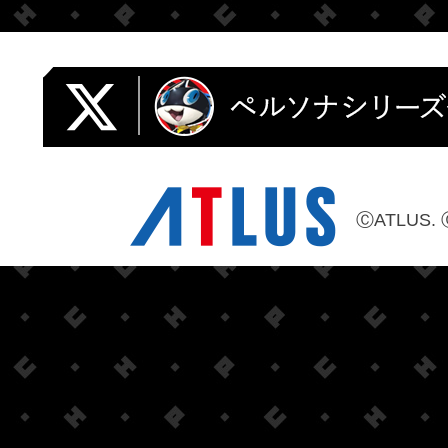
ⒸATLUS. 