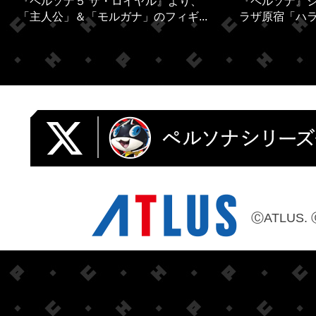
『ペルソナ５ ザ・ロイヤル』より、
『ペルソナ』シ
「主人公」＆「モルガナ」のフィギ...
ラザ原宿「ハラカ
ⒸATLUS. 