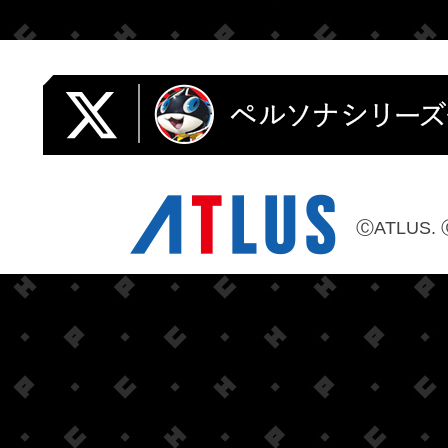
ⒸATLUS. 