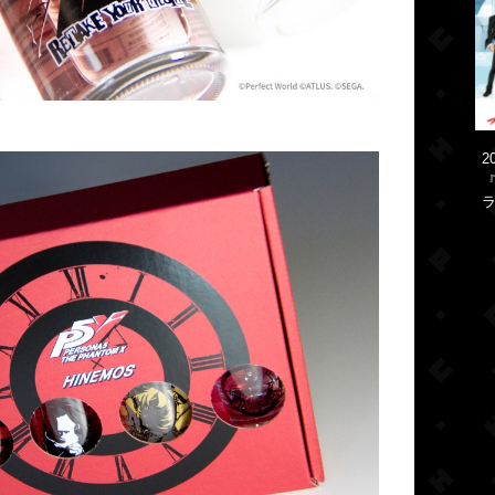
2
『
ラ