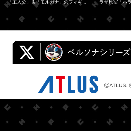
「主人公」＆「モルガナ」のフィギ...
ラザ原宿「ハラカ
ⒸATLUS. 