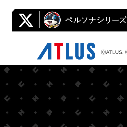
ⒸATLUS. 