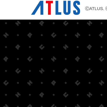
ⒸATLUS. 