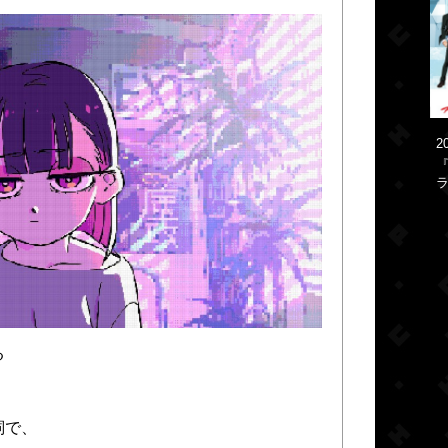
2
『
ラ
る
詞で、