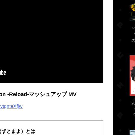
2
ion -Reload-マッシュアップ MV
2
ytqnteXfjw
「
（ずとまよ）とは