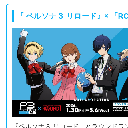
『 ペルソナ３ リロード』× 「RO
『ペルソナ３ リロード』とラウンドワ