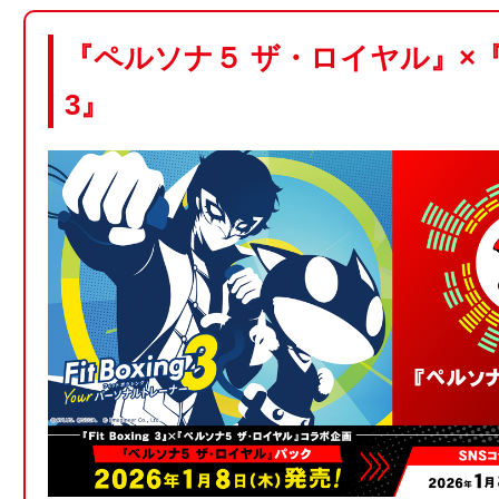
『ペルソナ５ ザ・ロイヤル』×『Fit
3』