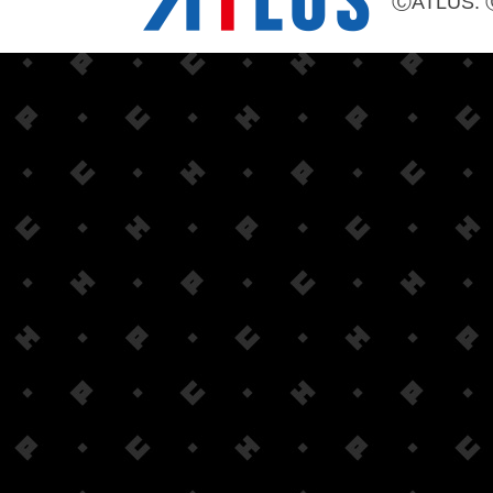
ⒸATLUS. 