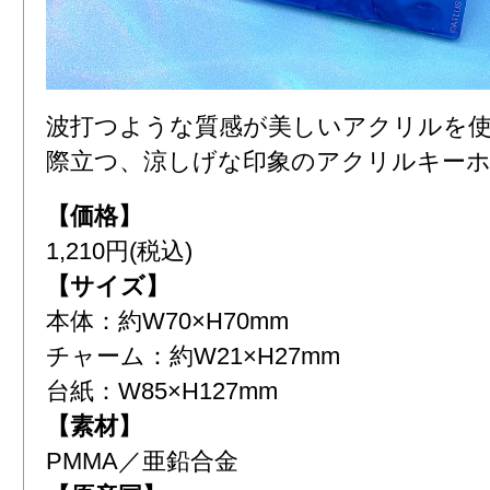
波打つような質感が美しいアクリルを使
際立つ、涼しげな印象のアクリルキー
【価格】
1,210円(税込)
【サイズ】
本体：約W70×H70mm
チャーム：約W21×H27mm
台紙：W85×H127mm
【素材】
PMMA／亜鉛合金