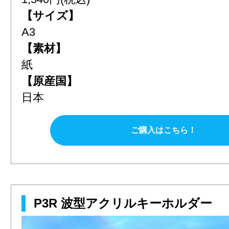
【サイズ】
A3
【素材】
紙
【原産国】
日本
ご購入はこちら！
P3R 波型アクリルキーホルダー