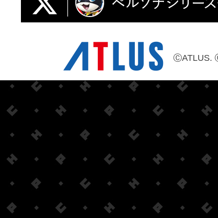
ⒸATLUS. 