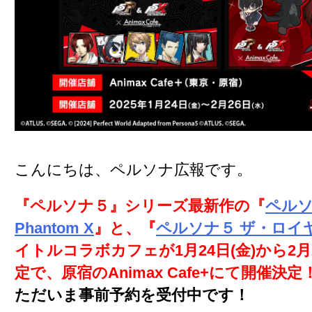
こんにちは、ペルソナ広報です。
『ペルソナ５』シリーズ最新作の『
ペルソナ
Phantom X
』と、『
ペルソナ５ ザ・ロイ
イトルコラボカフェが1月24日(金)から2月
定で、原宿のAnimax Cafe+にて開催決定
ただいま事前予約を受付中です！