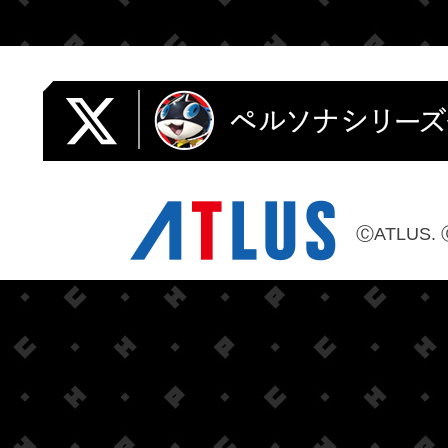
ⒸATLUS. 