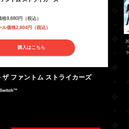
格9,680円（税込）
ル価格2,904円（税込）
2
購入はこちら
『
ラ
 ザ ファントム ストライカーズ
 Switch™