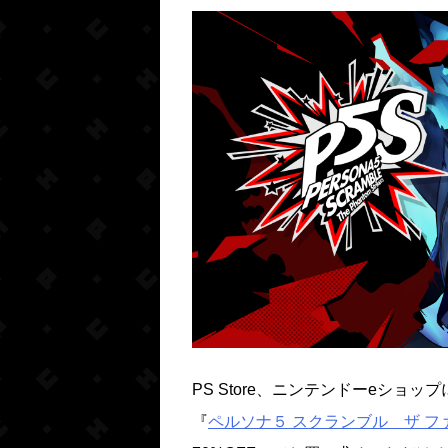
PS Store、ニンテンドーeショップ
『
ペルソナ５ スクランブル ザ フ