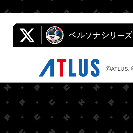
ⒸATLUS. 