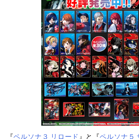
『
ペルソナ３ リロード
』と『
ペルソナ５