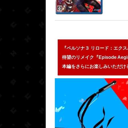
『ペルソナ３ リロード：エク
待望のリメイク『Episode Ae
本編をさらにお楽しみいただける