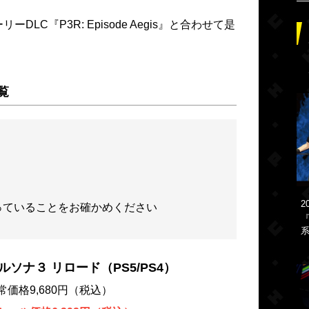
DLC『P3R: Episode Aegis』と合わせて是
覧
2
っていることをお確かめください
『
系
ルソナ３ リロード（PS5/PS4）
常価格9,680円（税込）