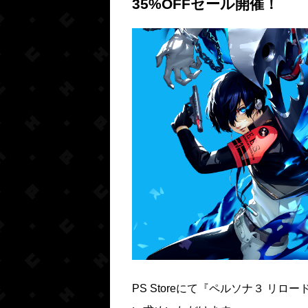
35%OFFセール開催！
PS Storeにて『ペルソナ３ リ