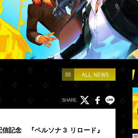
gis』配信記念 『ペルソナ３ リロード』