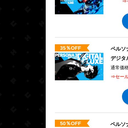
⇒
35％OFF
ペルソ
デジタ
通常価格
⇒セール
50％OFF
ペルソ