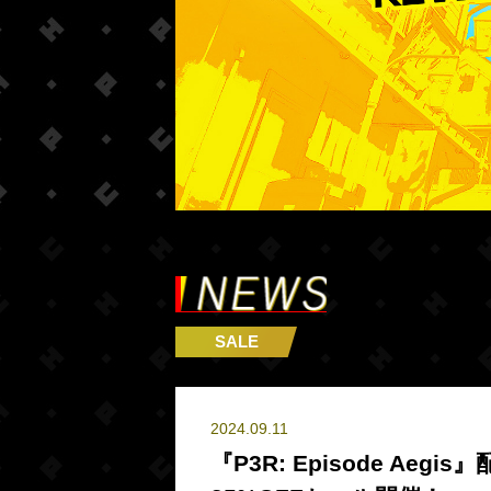
SALE
2024.09.11
『P3R: Episode Ae