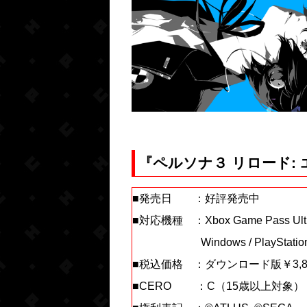
『ペルソナ３ リロード:
■発売日 ：好評発売中
■対応機種 ：Xbox Game Pass Ultimate
Windows / PlayStation®5 
■税込価格 ：ダウンロ
■CERO ：C（15歳以上対象）