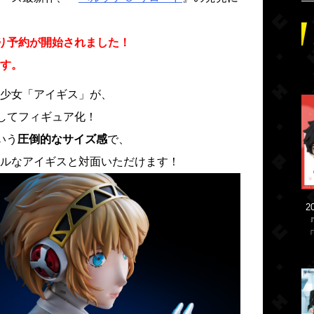
0より予約が開始されました！
す。
少女「アイギス」が、
としてフィギュア化！
いう
圧倒的なサイズ感
で、
ルなアイギスと対面いただけます！
2
「