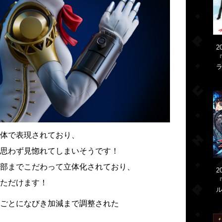
2
『
ラ
体で表現されており、
思わず見惚れてしまいそうです！
部までこだわって立体化されており、
2
ただけます！
ごとになびき加減まで調整された