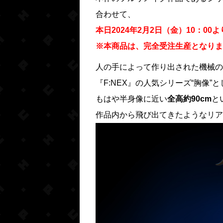
合わせて、
本日2024年2月2日（金）10：0
※本商品は、完全受注生産となりま
人の手によって作り出された機械の
『F:NEX』の人気シリーズ“胸像”
もはや半身像に近い
全高約90cm
と
作品内から飛び出てきたようなリア