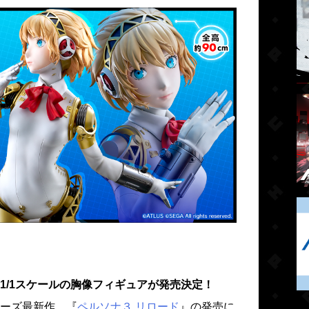
1/1スケールの胸像フィギュアが発売決定！
ーズ最新作、『
ペルソナ３ リロード
』の発売に