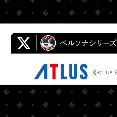
ⒸATLUS. 