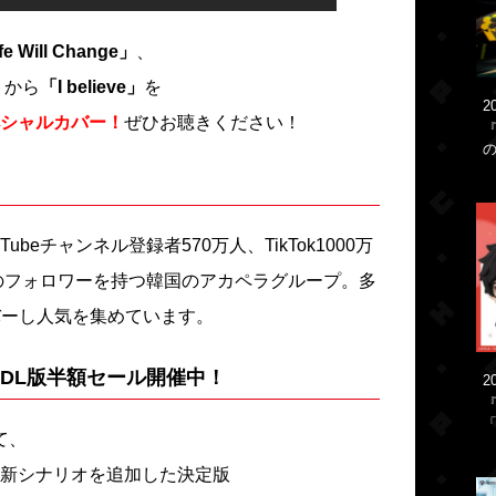
fe Will Change」
、
』から
「I believe」
を
2
シャルカバー！
ぜひお聴きください！
ubeチャンネル登録者570万人、TikTok1000万
人のフォロワーを持つ韓国のアカペラグループ。多
バーし人気を集めています。
DL版半額セール開催中！
2
「
て、
新シナリオを追加した決定版