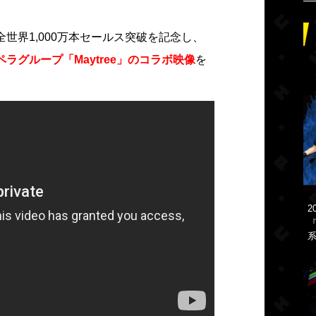
世界1,000万本セールス突破を記念し、
ラグループ「Maytree」のコラボ映像
を
2
『
系