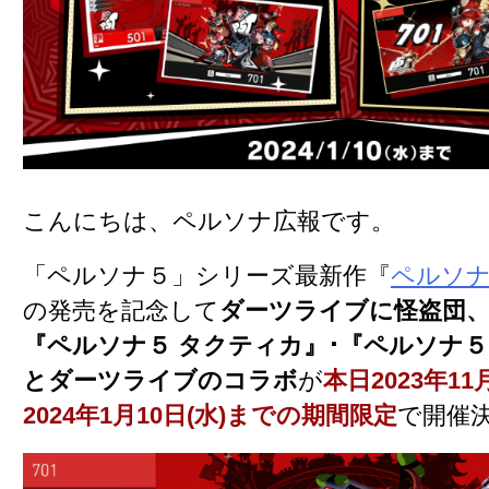
こんにちは、ペルソナ広報です。
「ペルソナ５」シリーズ最新作『
ペルソナ
の発売を記念して
ダーツライブに怪盗団、
『ペルソナ５ タクティカ』･『ペルソナ５
とダーツライブのコラボ
が
本日2023年11
2024年1月10日(水)までの期間限定
で開催