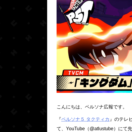
こんにちは、ペルソナ広報です。
『
ペルソナ５ タクティカ
』のテレビ
て、YouTube（@atlustube）