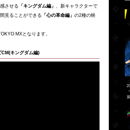
感させる
「キングダム編」
、新キャラクターで
間見ることができる
「心の革命編」
の2種の映
OKYO MXとなります。
CM(キングダム編)
2
『
系