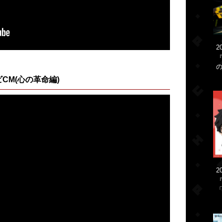
2
CM(心の革命編)
2
「