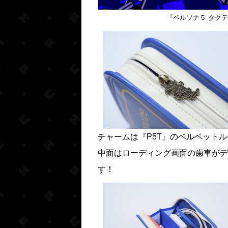
『ペルソナ５ タク
チャームは『P5T』のベルベット
中面はローディング画面の歯車がデ
す！