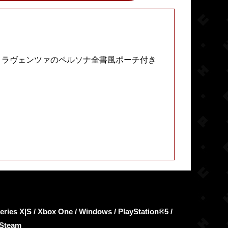
ィカ ラヴェンツァのペルソナ全書風ポーチ付き
s X|S / Xbox One / Windows / PlayStation®5 /
 Steam