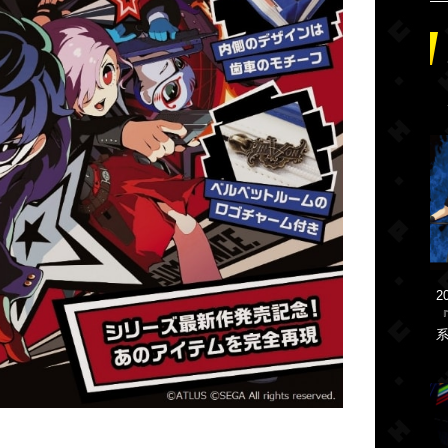
2
『
系