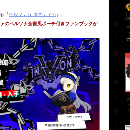
なる『
ペルソナ５ タクティカ
』。
ァのペルソナ全書風ポーチ付きファンブックが
2
2
「