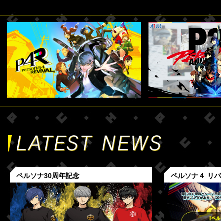
ペルソナ30周年記念
ペルソナ４ リ