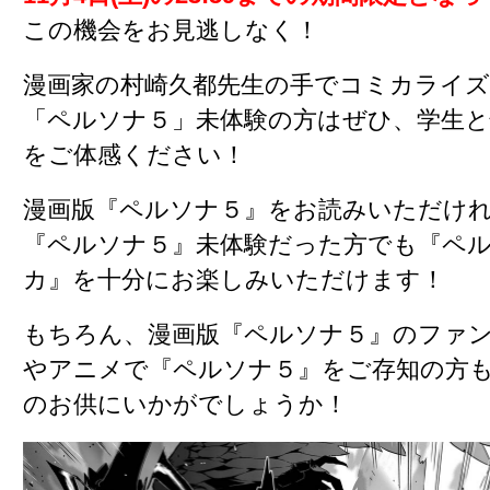
この機会をお見逃しなく！
漫画家の村崎久都先生の手でコミカライ
「ペルソナ５」未体験の方はぜひ、学生と
をご体感ください！
漫画版『ペルソナ５』をお読みいただけ
『ペルソナ５』未体験だった方でも『ペル
カ』を十分にお楽しみいただけます！
もちろん、漫画版『ペルソナ５』のファ
やアニメで『ペルソナ５』をご存知の方
のお供にいかがでしょうか！