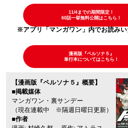
11/4までの期間限定！
60話一挙無料公開はこちら！
※アプリ「マンガワン」内でお読みい
漫画版『ペルソナ５』
単行本についてはこちら！
【漫画版『ペルソナ５』概要】
■掲載媒体
マンガワン・裏サンデー
（現在連載中 ※隔週日曜日更新）
■作者