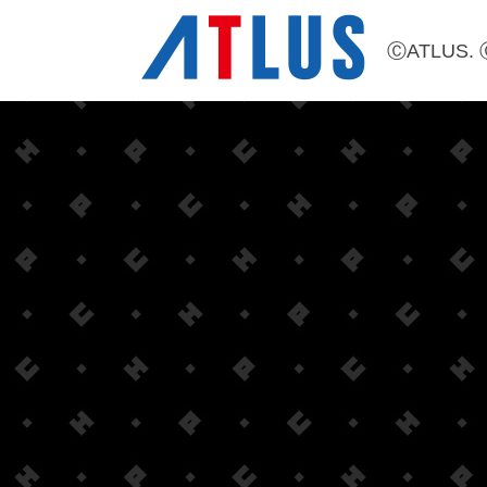
ⒸATLUS. 