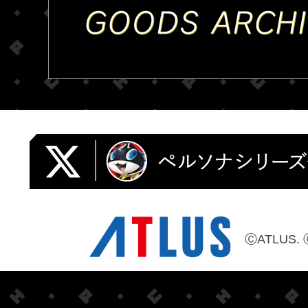
ⒸATLUS. 