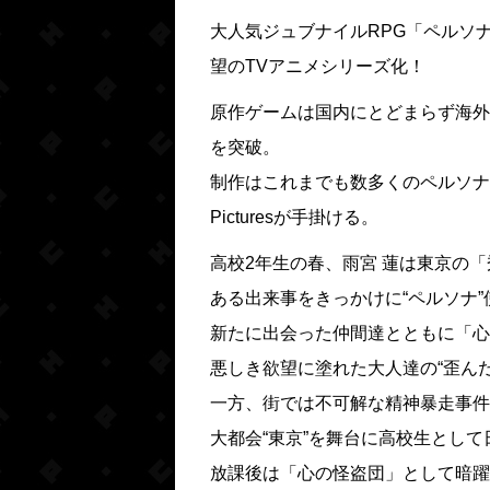
大人気ジュブナイルRPG「ペルソナ
望のTVアニメシリーズ化！
原作ゲームは国内にとどまらず海外
を突破。
制作はこれまでも数多くのペルソナ
Picturesが手掛ける。
高校2年生の春、雨宮 蓮は東京の
ある出来事をきっかけに“ペルソナ
新たに出会った仲間達とともに「心
悪しき欲望に塗れた大人達の“歪ん
一方、街では不可解な精神暴走事件
大都会“東京”を舞台に高校生とし
放課後は「心の怪盗団」として暗躍