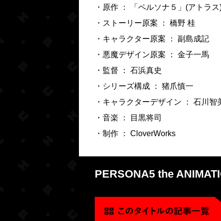
・原作 ： 「ペルソナ５」(アトラス
・ストーリー原案 ： 橋野 桂
・キャラクター原案 ： 副島成記
・悪魔デザイン原案 ： 金子一馬
・監督 ： 石浜真史
・シリーズ構成 ： 猪爪慎一
・キャラクターデザイン ： 石川智
・音楽 ： 目黒将司
・制作 ： CloverWorks
PERSONA5 the ANIMAT