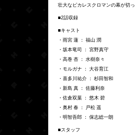
壮大なピカレスクロマンの幕が切っ
■2話収録
■キャスト
・雨宮 蓮 ： 福山 潤
・坂本竜司 ： 宮野真守
・高巻 杏 ： 水樹奈々
・モルガナ ： 大谷育江
・喜多川祐介 ： 杉田智和
・新島 真 ： 佐藤利奈
・佐倉双葉 ： 悠木 碧
・奥村 春 ： 戸松 遥
・明智吾郎 ： 保志総一朗
■スタッフ