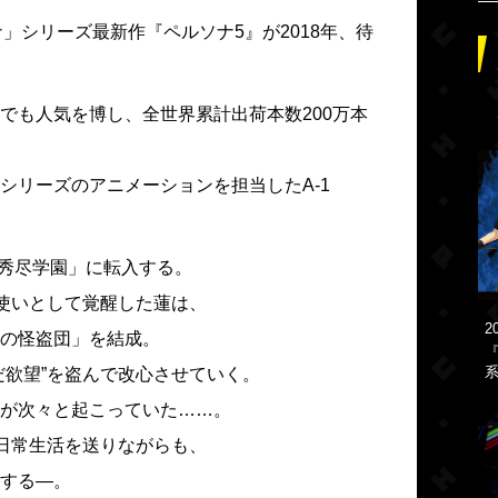
」シリーズ最新作『ペルソナ5』が2018年、待
でも人気を博し、全世界累計出荷本数200万本
シリーズのアニメーションを担当したA-1
「秀尽学園」に転入する。
”使いとして覚醒した蓮は、
2
の怪盗団」を結成。
『
系
だ欲望”を盗んで改心させていく。
が次々と起こっていた……。
て日常生活を送りながらも、
する―。