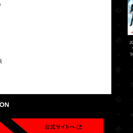
)
2
『
ラ
美
ION